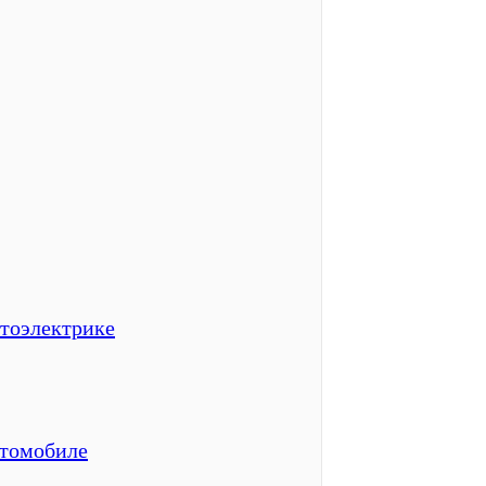
втоэлектрике
втомобиле