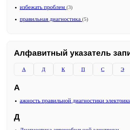
избежать проблем
(3)
правильная диагностика
(5)
Алфавитный указатель зап
А
Д
К
П
С
Э
А
ажность правильной диагностики электрик
Д
Диагностика автомобильной электрики