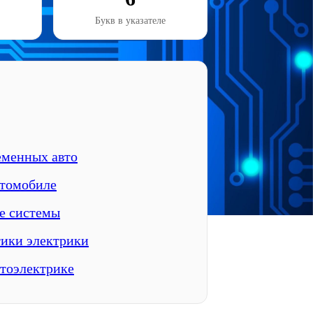
Букв в указателе
еменных авто
втомобиле
е системы
тики электрики
втоэлектрике