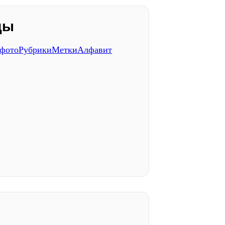
ды
 фото
Рубрики
Метки
Алфавит