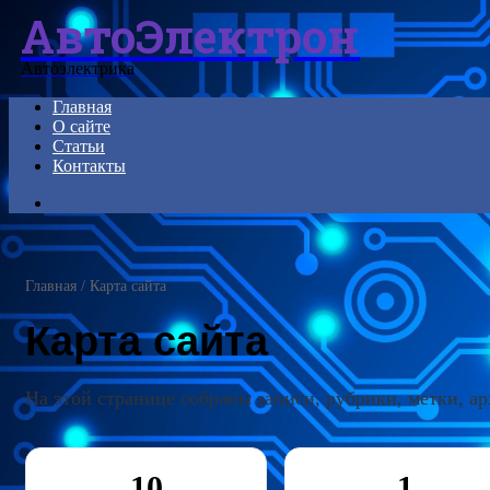
АвтоЭлектрон
Menu
Автоэлектрика
Главная
О сайте
Статьи
Контакты
Search
for
Главная
/
Карта сайта
Карта сайта
На этой странице собраны записи, рубрики, метки, ар
10
1