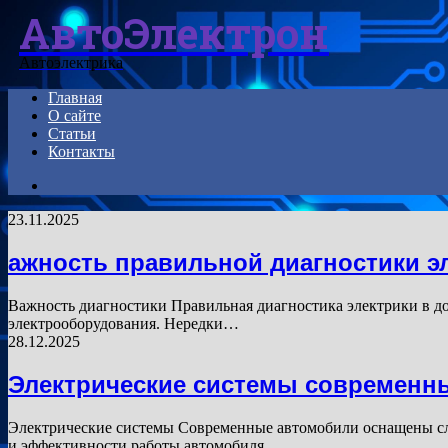
АвтоЭлектрон
Menu
Автоэлектрика
Главная
О сайте
Статьи
Контакты
Search
for
23.11.2025
ажность правильной диагностики э
Важность диагностики Правильная диагностика электрики в до
электрооборудования. Нередки…
28.12.2025
Электрические системы современн
Электрические системы Современные автомобили оснащены сл
и эффективности работы автомобиля.…