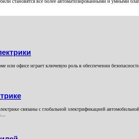
били становятся все более автоматизированными и умными бла
лектрики
ме или офисе играет ключевую роль в обеспечении безопасност
трике
лектрике связаны с глобальной электрификацией автомобильно
ей…
билей