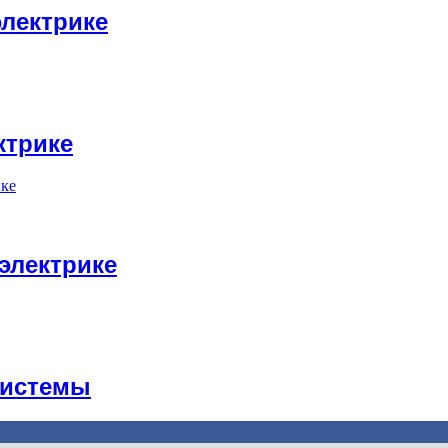
лектрике
ктрике
электрике
системы