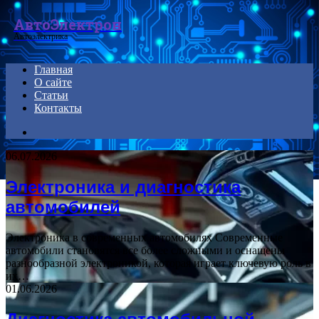
Menu
АвтоЭлектрон
Автоэлектрика
Главная
О сайте
Статьи
Контакты
Search
for
06.07.2026
Электроника и диагностика
автомобилей
Электроника в современных автомобилях Современные
автомобили становятся все более сложными и оснащены
разнообразной электроникой, которая играет ключевую роль в
их…
01.06.2026