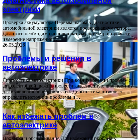
Диагностика автомобильной
электрики
Проверка аккумулятора Первым шагом в диагностике
автомобильной электрики является проверка аккумулятора.
Для этого необходимо использовать мультиметр и провести
измерение напряжения…
26.05.2026
Проблемы и решения в
автоэлектрике
Диагностика автоэлектрики При возникновении проблем с
автоэлектрикой, важно провести качественную диагностику
для выявления неисправностей. Диагностика позволяет
определить источник проблемы и…
22.04.2026
Как избежать проблем в
автоэлектрике
Проверка и обслуживание Для избежания проблем в