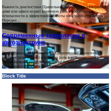
Важность диагностики Правильная диагностика электрики в
доме или офисе играет ключевую роль в обеспечении
безопасности и эффективной работы электрооборудования.
Нередки…
19.07.2025
Современные технологии в
автоэлектрике
Электрификация автомобилей Современные технологии в
автоэлектрике играют ключевую роль в развитии
автомобильной индустрии. Они не только улучшают
производительность и экологичность…
Block Title