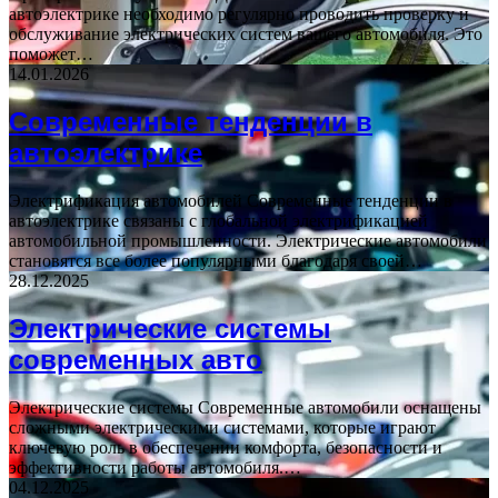
автоэлектрике необходимо регулярно проводить проверку и
обслуживание электрических систем вашего автомобиля. Это
поможет…
14.01.2026
Современные тенденции в
автоэлектрике
Электрификация автомобилей Современные тенденции в
автоэлектрике связаны с глобальной электрификацией
автомобильной промышленности. Электрические автомобили
становятся все более популярными благодаря своей…
28.12.2025
Электрические системы
современных авто
Электрические системы Современные автомобили оснащены
сложными электрическими системами, которые играют
ключевую роль в обеспечении комфорта, безопасности и
эффективности работы автомобиля.…
04.12.2025