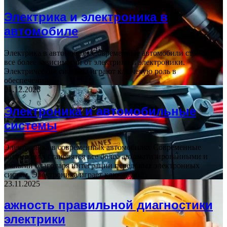
Электрика и электроника в
автомобиле
Электрика в автомобиле Современные автомобили становятся
все более зависимыми от электрики и электроники.
Электрические системы играют ключевую роль в
обеспечении…
01.12.2025
Электроника и автомобильные
системы
Электроника в современных автомобилях Современные
автомобили становятся все более автоматизированными и
умными благодаря интеграции передовых электронных
систем. Электроника играет ключевую…
23.11.2025
ажность правильной диагностики
электрики